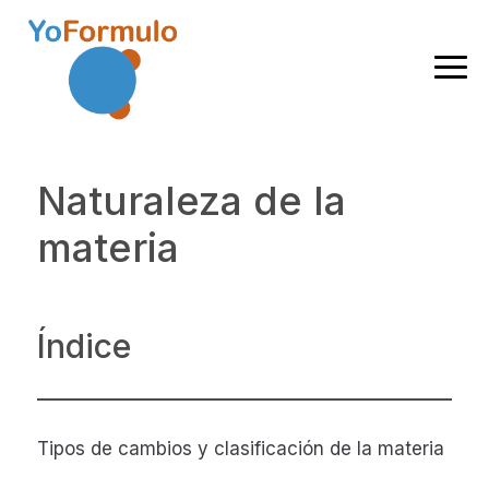
Saltar
Saltar
Saltar
Saltar
a
al
a
al
la
contenido
la
pie
Formulación
navegación
principal
barra
de
química
principal
lateral
página
y
principal
Naturaleza de la
nomenclatura
química
materia
Índice
Tipos de cambios y clasificación de la materia